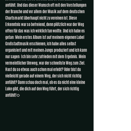
anfühlt. Und das dieser Wunsch oft mit den Vorstellungen 
der Branche und vor allem der Musik auf dem deutschen 
Chartsmarkt überhaupt nicht zu vereinen ist. Diese 
Erkenntnis war so befreiend, denn plötzlich war der Weg 
offen für das was ich wirklich tun wollte. Und ich habe es 
getan: Mein erstes Album ist auf meinem eigenen Label 
Großstadtmusik erschienen, ich habe alles selbst 
organisiert und mit meinen Jungs produziert und ich kann 
nur sagen: Ich bin sehr zufrieden mit dem Ergebnis. Mein 
vermeintlicher Umweg, war der schnellste Weg zum Ziel. 
Hast du so etwas auch schon mal erlebt? Oder bist du 
vielleicht gerade auf einem Weg, der sich nicht richtig 
anfühlt? Dann schau doch mal, ob es da nicht eine kleine 
Luke gibt, die dich auf den Weg führt, der sich richtig 
anfühlt!🌻