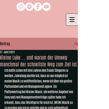
Beitrag
17. Juni 2022
Kleine Luke… und warum der Umweg
manchmal der schnellste Weg zum Ziel ist.
Ich hatte schon mit drei Jahren den Traum Sängerin zu 
werden. Jahrelang dachte ich, dass es nur möglich ist 
meine Musik zu veröffentlichen, wenn ich über ein großes 
Plattenlabel und ein Management agiere. Ein 
Plattenvertrag bei Warner Music, ein weiteres Angebot von 
Sony und zwei Managementverträge später habe ich 
erkannt, dass das Wichtigste für mich ist, MEINE Musik so 
zu machen wie ich es möchte und es sich authentisch 